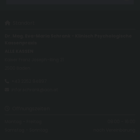
Standort

Dr. Mag. Eva-Maria Schrank - Klinisch Psychologische
Kassenpraxis
ALLE KASSEN
Kaiser Franz Joseph-Ring 21
2500 Baden
+43 2252 84897

infar.schrank@aon.at

Öffnungszeiten

Montag - Freitag
08:00 - 16:00
Samstag - Sonntag
nach Vereinbarung