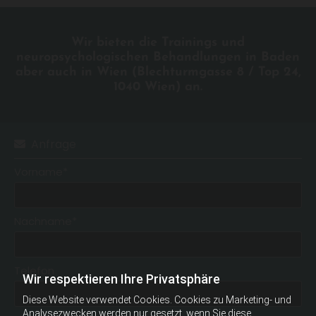
Wir bieten die Trainings und
neuropsychologischen Behandlungen in Baden
aber auch in Wien (Blechturmgasse 8 / Top 24,
1040 Wien) an.
Anfrage

Vorname*
Nachname*
Telefon
Wir respektieren Ihre Privatsphäre
Diese Website verwendet Cookies. Cookies zu Marketing- und
Analysezwecken werden nur gesetzt, wenn Sie diese