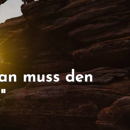
man muss den
"