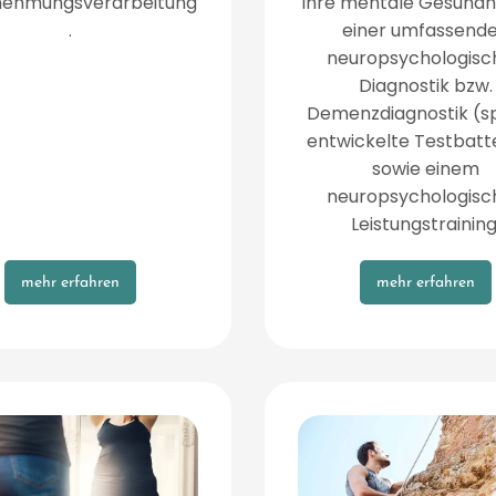
ehmungsverarbeitung
Ihre mentale Gesundhe
.
einer umfassend
neuropsychologisc
Diagnostik bzw.
Demenzdiagnostik (sp
entwickelte Testbatt
sowie einem
neuropsychologisc
Leistungstraining
mehr erfahren
mehr erfahren