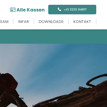
Alle Kassen

+43 2252 84897
TEAM
INFAR
DOWNLOADS
KONTAKT