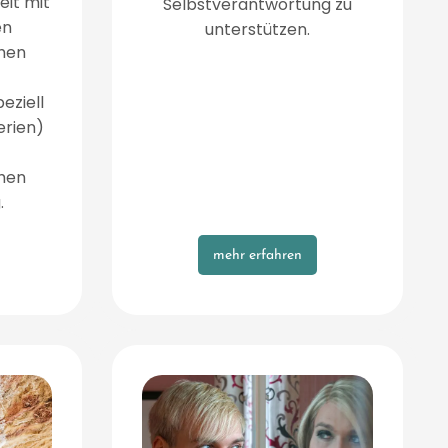
it mit
Selbstverantwortung zu
en
unterstützen.
hen
eziell
erien)
hen
.
mehr erfahren