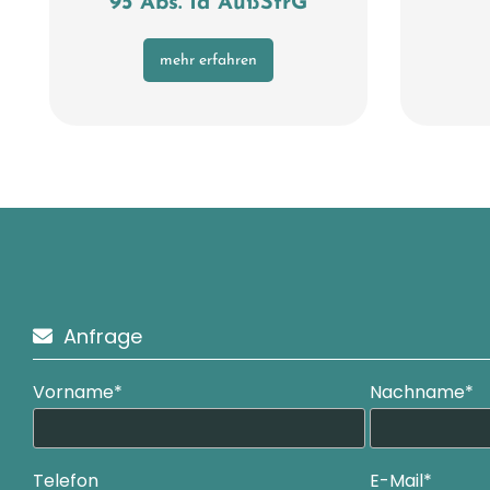
95 Abs. 1a AußStrG
mehr erfahren
Anfrage

Vorname*
Nachname*
Telefon
E-Mail*