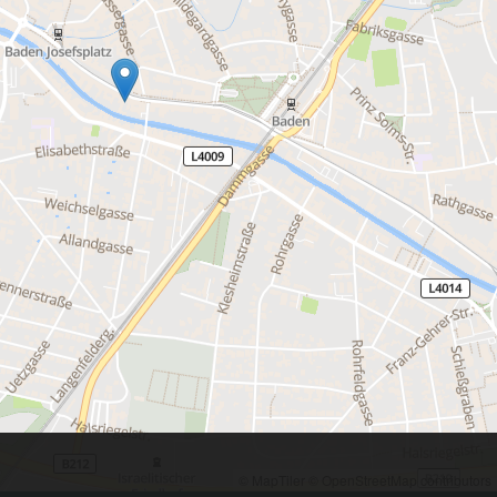
© MapTiler
© OpenStreetMap contributors