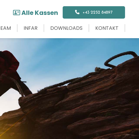
Alle Kassen

+43 2252 84897
TEAM
INFAR
DOWNLOADS
KONTAKT